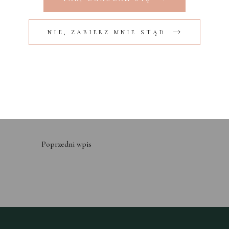
gotowego drinka napełnić szklankę kostkami
lodu. Trunek świetnie prezentuje się podany
ze skórką pomarańczy u boku.
NIE, ZABIERZ MNIE STĄD
Poprzedni wpis