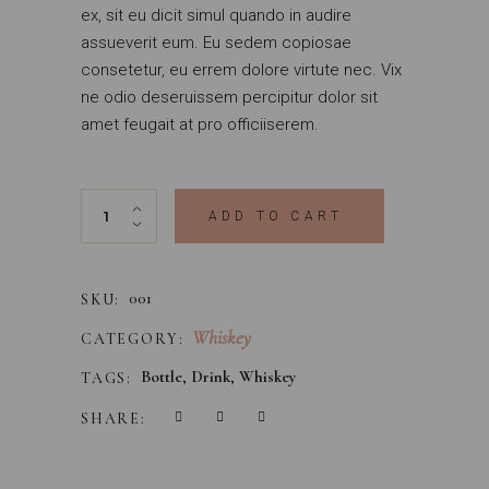
ex, sit eu dicit simul quando in audire
assueverit eum. Eu sedem copiosae
consetetur, eu errem dolore virtute nec. Vix
ne odio deseruissem percipitur dolor sit
amet feugait at pro officiiserem.
Rye Islay Double quantity
ADD TO CART
001
SKU:
Whiskey
CATEGORY:
Bottle
,
Drink
,
Whiskey
TAGS:
SHARE: