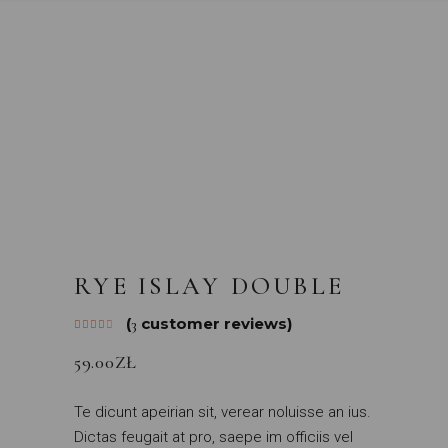
RYE ISLAY DOUBLE
(
customer reviews)
3
59.00
ZŁ
Te dicunt apeirian sit, verear noluisse an ius.
Dictas feugait at pro, saepe im officiis vel