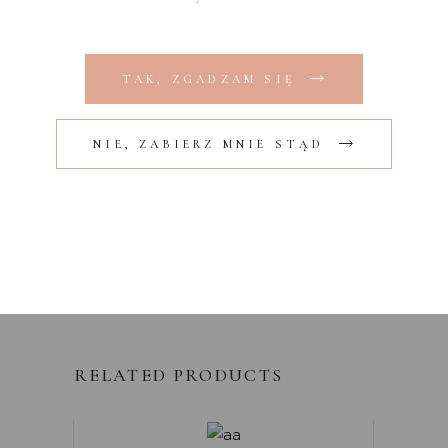
TAK, ZGADZAM SIĘ
Zapamiętaj moje dane w tej
NIE, ZABIERZ MNIE STĄD
przeglądarce podczas pisania kolejnych
komentarzy.
SUBMIT
RELATED PRODUCTS