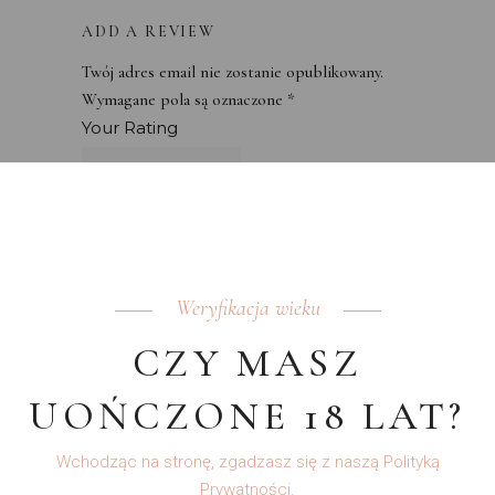
ADD A REVIEW
Twój adres email nie zostanie opublikowany.
Wymagane pola są oznaczone
*
Your Rating
Weryfikacja wieku
CZY MASZ
UOŃCZONE 18 LAT?
Wchodząc na stronę, zgadzasz się z naszą Polityką
Prywatności.