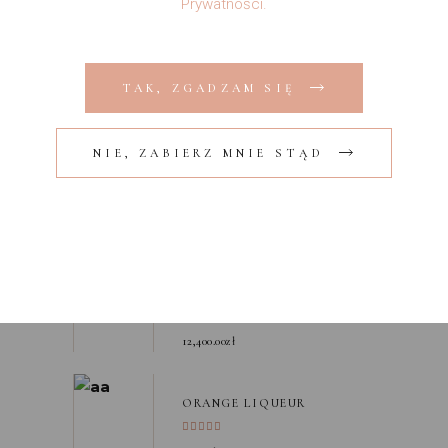
Prywatności.
Liqueur
Liquor
Multiple
Orange
Peach
Skotch
Whiskey
TAK, ZGADZAM SIĘ
BESTSELLERY
NIE, ZABIERZ MNIE STĄD
BOURBON
80.00
zł
65.00
zł
SCOTCH BARREL
12,400.00
zł
ORANGE LIQUEUR